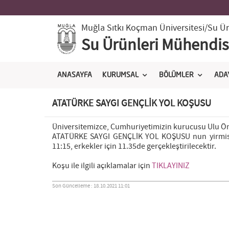
Muğla Sıtkı Koçman Üniversitesi
/Su Ür
Su Ürünleri Mühendisl
ANASAYFA
KURUMSAL
BÖLÜMLER
ADA
ATATÜRKE SAYGI GENÇLİK YOL KOŞUSU
Üniversitemizce, Cumhuriyetimizin kurucusu Ulu Ön
ATATÜRKE SAYGI GENÇLİK YOL KOŞUSU nun yirmisek
11:15, erkekler için 11.35de gerçekleştirilecektir.
Koşu ile ilgili açıklamalar için
TIKLAYINIZ
Son Güncelleme : 18.10.2021 11:01