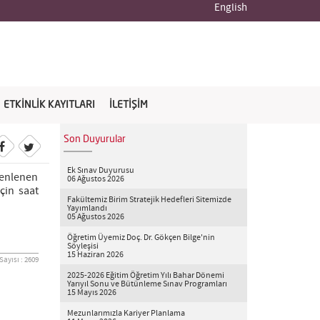
English
ETKİNLİK KAYITLARI
İLETİŞİM
Son Duyurular
Ek Sınav Duyurusu
zenlenen
06 Ağustos 2026
çin saat
Fakültemiz Birim Stratejik Hedefleri Sitemizde
Yayımlandı
05 Ağustos 2026
Öğretim Üyemiz Doç. Dr. Gökçen Bilge'nin
Söyleşisi
15 Haziran 2026
ayısı : 2609
2025-2026 Eğitim Öğretim Yılı Bahar Dönemi
Yarıyıl Sonu ve Bütünleme Sınav Programları
15 Mayıs 2026
Mezunlarımızla Kariyer Planlama