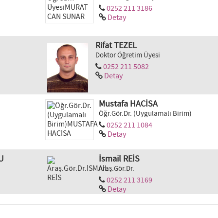
0252 211 3186
Detay
Rifat TEZEL
Doktor Öğretim Üyesi
0252 211 5082
Detay
Mustafa HACİSA
Öğr.Gör.Dr. (Uygulamalı Birim)
0252 211 1084
Detay
U
İsmail REİS
Araş.Gör.Dr.
0252 211 3169
Detay