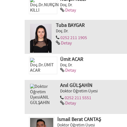
Doç.Dr.
Detay
Tuba BAYGAR
Doç.Dr.
0252 211 1905
Detay
Ümit ACAR
Doç.Dr.
Detay
Anıl GÜLŞAHİN
Doktor Öğretim Üyesi
0252 211 5551
Detay
İsmail Berat CANTAŞ
Doktor Öğretim Üyesi