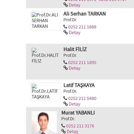
Detay
Ali Serhan TARKAN
Prof.Dr.
0252 211 1888
Detay
Halit FİLİZ
Prof.Dr.
0252 211 1895
Detay
Latif TAŞKAYA
Prof.Dr.
0252 211 5480
Detay
Murat YABANLI
Prof.Dr.
0252 211 3176
Detay