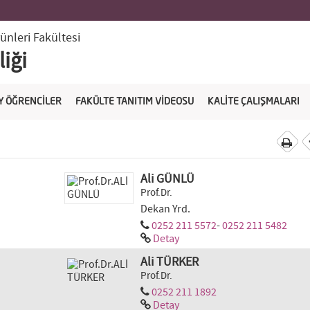
ünleri Fakültesi
iği
Y ÖĞRENCİLER
FAKÜLTE TANITIM VİDEOSU
KALİTE ÇALIŞMALARI
Ali GÜNLÜ
Prof.Dr.
Dekan Yrd.
0252 211 5572
-
0252 211 5482
Detay
Ali TÜRKER
Prof.Dr.
0252 211 1892
Detay