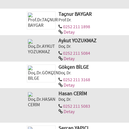
Taçnur BAYGAR
Prof.Dr.
0252 211 1898
Detay
Aykut YOZUKMAZ
Doç.Dr.
0252 211 5084
Detay
Gökçen BİLGE
Doç.Dr.
0252 211 3168
Detay
Hasan CERİM
Doç.Dr.
0252 211 5083
Detay
Sercan YAPICI