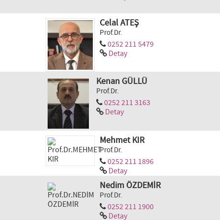
Celal ATEŞ
Prof.Dr.
0252 211 5479
Detay
Kenan GÜLLÜ
Prof.Dr.
0252 211 3163
Detay
Mehmet KIR
Prof.Dr.
0252 211 1896
Detay
Nedim ÖZDEMİR
Prof.Dr.
0252 211 1900
Detay