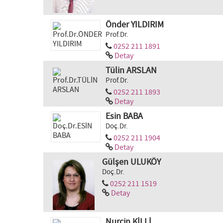
Önder YILDIRIM
Prof.Dr.
0252 211 1891
Detay
Tülin ARSLAN
Prof.Dr.
0252 211 1893
Detay
Esin BABA
Doç.Dr.
0252 211 1904
Detay
Gülşen ULUKÖY
Doç.Dr.
0252 211 1519
Detay
Nurçin KİLLİ