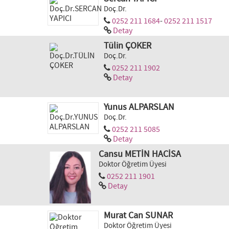
Doç.Dr.
0252 211 1684
-
0252 211 1517
Detay
Tülin ÇOKER
Doç.Dr.
0252 211 1902
Detay
Yunus ALPARSLAN
Doç.Dr.
0252 211 5085
Detay
Cansu METİN HACİSA
Doktor Öğretim Üyesi
0252 211 1901
Detay
Murat Can SUNAR
Doktor Öğretim Üyesi