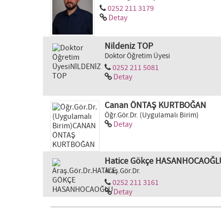
0252 211 3179
Detay
Nildeniz TOP
Doktor Öğretim Üyesi
0252 211 5081
Detay
Canan ÖNTAŞ KURTBOĞAN
Öğr.Gör.Dr. (Uygulamalı Birim)
Detay
Hatice Gökçe HASANHOCAOĞL
Araş.Gör.Dr.
0252 211 3161
Detay