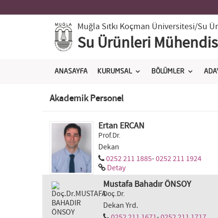
Muğla Sıtkı Koçman Üniversitesi
/Su Ür
Su Ürünleri Mühendisl
ANASAYFA
KURUMSAL
BÖLÜMLER
ADA
Akademik Personel
Ertan ERCAN
Prof.Dr.
Dekan
0252 211 1885
-
0252 211 1924
Detay
Mustafa Bahadır ÖNSOY
Doç.Dr.
Dekan Yrd.
0252 211 1671
-
0252 211 1717