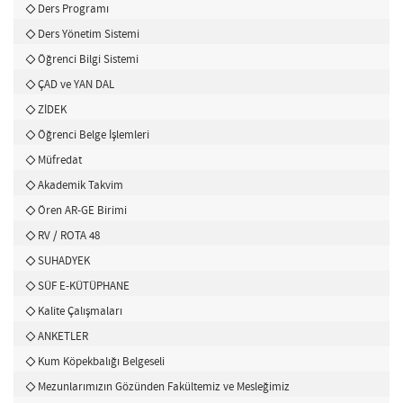
Ders Programı
Ders Yönetim Sistemi
Öğrenci Bilgi Sistemi
ÇAD ve YAN DAL
ZİDEK
Öğrenci Belge İşlemleri
Müfredat
Akademik Takvim
Ören AR-GE Birimi
RV / ROTA 48
SUHADYEK
SÜF E-KÜTÜPHANE
Kalite Çalışmaları
ANKETLER
Kum Köpekbalığı Belgeseli
Mezunlarımızın Gözünden Fakültemiz ve Mesleğimiz