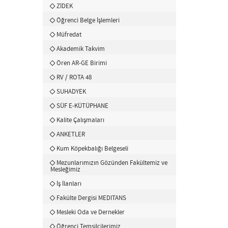
ZİDEK
Öğrenci Belge İşlemleri
Müfredat
Akademik Takvim
Ören AR-GE Birimi
RV / ROTA 48
SUHADYEK
SÜF E-KÜTÜPHANE
Kalite Çalışmaları
ANKETLER
Kum Köpekbalığı Belgeseli
Mezunlarımızın Gözünden Fakültemiz ve
Mesleğimiz
İş İlanları
Fakülte Dergisi MEDITANS
Mesleki Oda ve Dernekler
Öğrenci Temsilcilerimiz